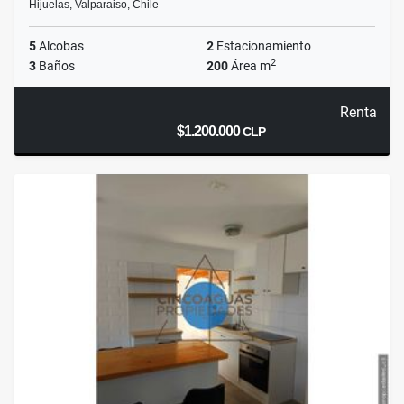
Hijuelas, Valparaiso, Chile
5
Alcobas
2
Estacionamiento
2
3
Baños
200
Área m
Renta
$1.200.000
CLP