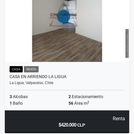
CASA
RENTA
CASA EN ARRIENDO LA LIGUA
La Ligua, Valparaiso, Chile
3
Alcobas
2
Estacionamiento
2
1
Baño
56
Área m
Renta
$420.000
CLP