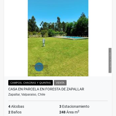
CAMPOS, CHACRAS Y QUINTAS
VENTA
CASA EN PARCELA EN FORESTA DE ZAPALLAR
Zapallar, Valparaiso, Chile
4
Alcobas
3
Estacionamiento
2
2
Baños
248
Área m