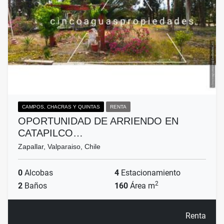
CAMPOS, CHACRAS Y QUINTAS
RENTA
OPORTUNIDAD DE ARRIENDO EN
CATAPILCO…
Zapallar, Valparaiso, Chile
0
Alcobas
4
Estacionamiento
2
2
Baños
160
Área m
Renta