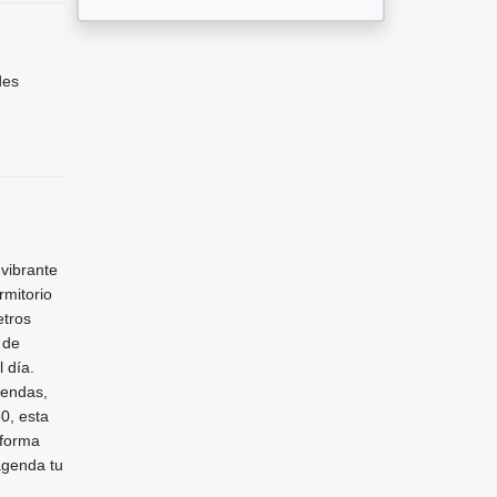
des
vibrante
rmitorio
etros
 de
 día.
iendas,
0, esta
sforma
agenda tu