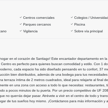
Centros comerciales
Colegios / Universida
Parques cercanos
Piscina
rcano
Vigilancia
Sobre vía principal
hogar en el corazón de Santiago! Este encantador departamento en la 
Centro es perfecto para quienes buscan comodidad y estilo. Con 1 do
oderno, cada espacio ha sido diseñado pensando en tu confort, 37 m
ucción bien distribuidos, además de una bodega para tus necesidades
 terraza íntima de 2 metros cuadrados, ideal para relajarte al final del
ente en una zona con acceso a todo lo que necesitas: restaurantes, t
 todo a pocos minutos de tu puerta. Por un precio competitivo de UF 208
ue no querrás dejar pasar. Atrévete a vivir en el centro de todo y tran
hogar de tus sueños hoy mismo. ¡Contáctanos para más información y 