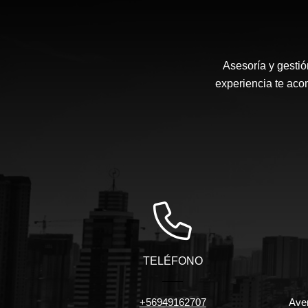
Asesoría y gestió
experiencia te ac
TELÉFONO
+56949162707
Aven