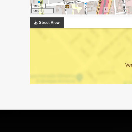
100 m
500 ft
Street View
Ve