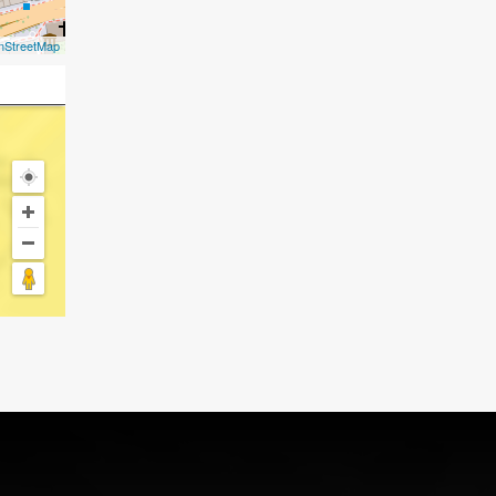
nStreetMap