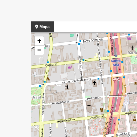
Mapa
+
−