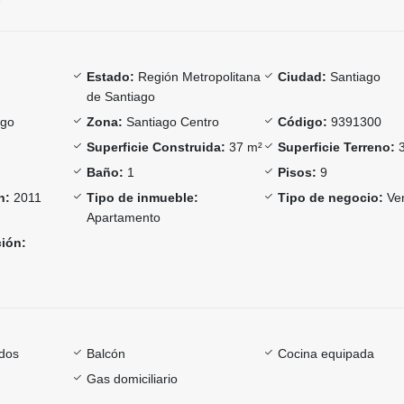
Estado:
Región Metropolitana
Ciudad:
Santiago
de Santiago
ago
Zona:
Santiago Centro
Código:
9391300
Superficie Construida:
37 m²
Superficie Terreno:
3
Baño:
1
Pisos:
9
n:
2011
Tipo de inmueble:
Tipo de negocio:
Ve
Apartamento
ción:
dos
Balcón
Cocina equipada
Gas domiciliario