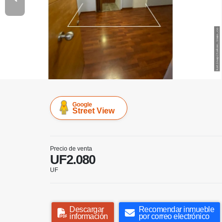
Google
Street View
Precio de venta
UF2.080
UF
Descargar
Recomendar inmueble
información
por correo electrónico