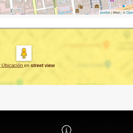
Leaflet
| Wasi - ©
Ope
r Ubicación
en
street view