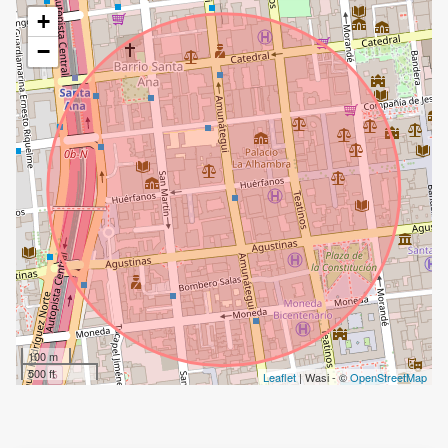
+
−
100 m
500 ft
Leaflet
| Wasi - ©
OpenStreetMap