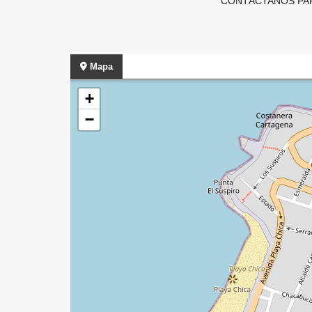
CONTÁCTANOS PA
Mapa
+
−