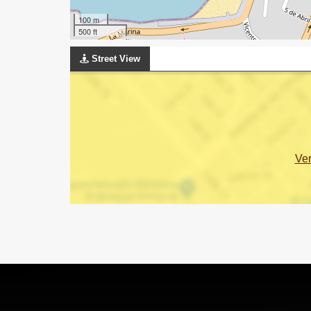
100 m
500 ft
Street View
Ve