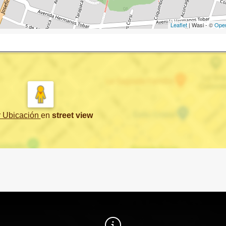
Leaflet
| Wasi - ©
Ope
r Ubicación
en
street view