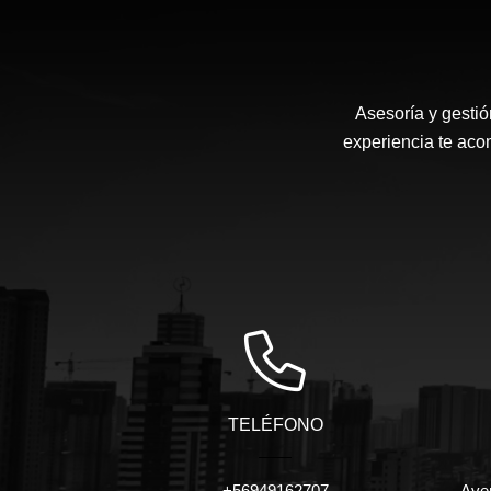
Asesoría y gestió
experiencia te ac
TELÉFONO
+56949162707
Aven