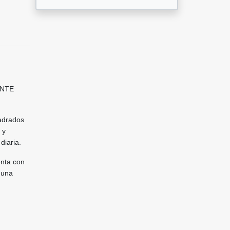
ENTE
adrados
 y
diaria.
enta con
 una