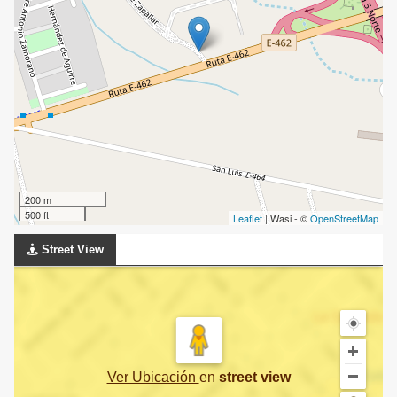
200 m
500 ft
Leaflet
| Wasi - ©
OpenStreetMap
Street View
Ver Ubicación
en
street view