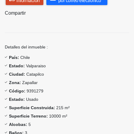
información
por correo electrónico
Compartir
Detalles del inmueble :
País:
Chile
Estado:
Valparaiso
Ciudad:
Catapilco
Zona:
Zapallar
Código:
9391279
Estado:
Usado
Superficie Construida:
215 m²
Superficie Terreno:
10000 m²
Alcobas:
5
Baños:
3