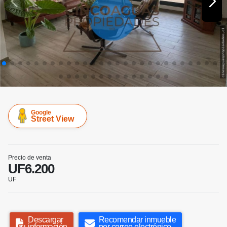
Google
Street View
Precio de venta
UF6.200
UF
Descargar
Recomendar inmueble
información
por correo electrónico