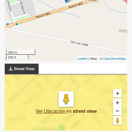
200 m
500 ft
Leaflet
| Wasi - ©
OpenStreetMap
Street View
Ver Ubicación
en
street view