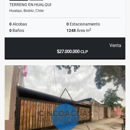
TERRENO EN HUALQUI
Hualqui, Biobío, Chile
0
Alcobas
0
Estacionamiento
2
0
Baños
1248
Área m
Venta
$27.000.000
CLP