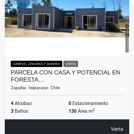
CAMPOS, CHACRAS Y QUINTAS
VENTA
PARCELA CON CASA Y POTENCIAL EN
FORESTA…
Zapallar, Valparaiso, Chile
4
Alcobas
0
Estacionamiento
2
3
Baños
130
Área m
Venta