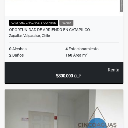
CAMPOS, CHACRAS Y QUINTAS
RENTA
OPORTUNIDAD DE ARRIENDO EN CATAPILCO…
Zapallar, Valparaiso, Chile
0
Alcobas
4
Estacionamiento
2
2
Baños
160
Área m
Renta
$800.000
CLP