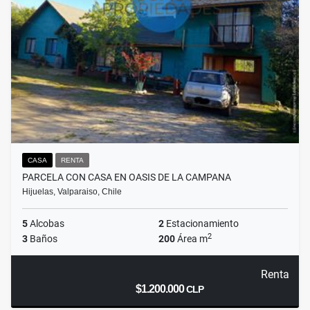
CASA
RENTA
PARCELA CON CASA EN OASIS DE LA CAMPANA
Hijuelas, Valparaiso, Chile
5
Alcobas
2
Estacionamiento
2
3
Baños
200
Área m
Renta
$1.200.000
CLP