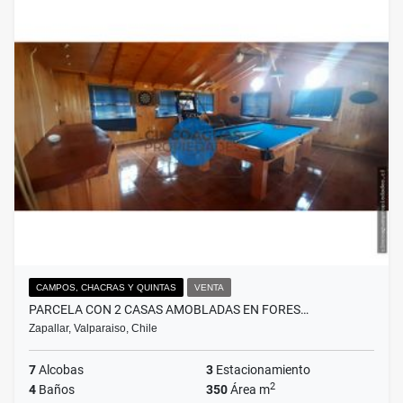
CAMPOS, CHACRAS Y QUINTAS
VENTA
PARCELA CON 2 CASAS AMOBLADAS EN FORES…
Zapallar, Valparaiso, Chile
7
Alcobas
3
Estacionamiento
2
4
Baños
350
Área m