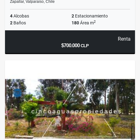
Zapallar, Valparaiso, Chile
4
Alcobas
2
Estacionamiento
2
2
Baños
180
Área m
Renta
$700.000
CLP