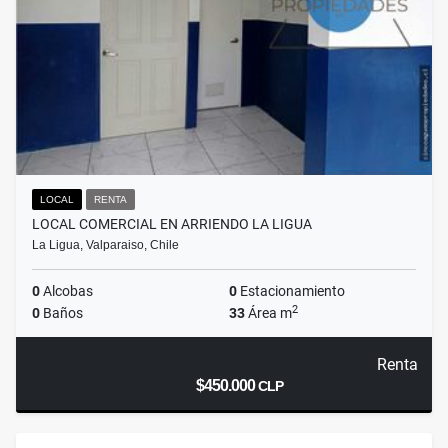
LOCAL
RENTA
LOCAL COMERCIAL EN ARRIENDO LA LIGUA
La Ligua, Valparaiso, Chile
0
Alcobas
0
Estacionamiento
2
0
Baños
33
Área m
Renta
$450.000
CLP