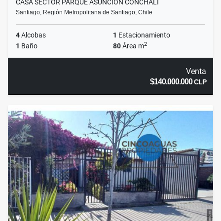
CASA SECTOR PARQUE ASUNCIÓN CONCHALÍ
Santiago, Región Metropolitana de Santiago, Chile
4
Alcobas
1
Estacionamiento
2
1
Baño
80
Área m
Venta
$140.000.000
CLP