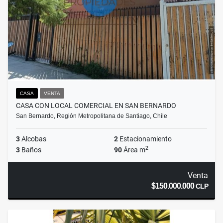
CASA
VENTA
CASA CON LOCAL COMERCIAL EN SAN BERNARDO
San Bernardo, Región Metropolitana de Santiago, Chile
3
Alcobas
2
Estacionamiento
2
3
Baños
90
Área m
Venta
$150.000.000
CLP