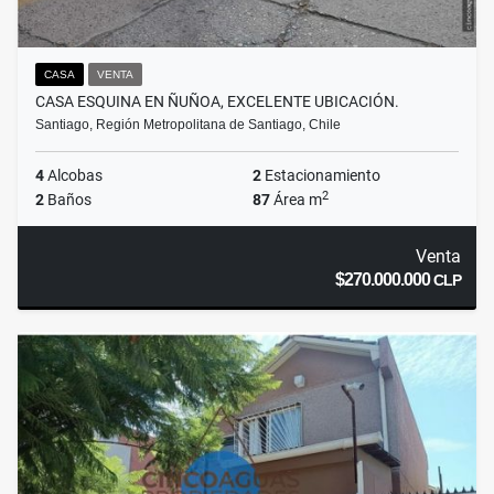
CASA
VENTA
CASA ESQUINA EN ÑUÑOA, EXCELENTE UBICACIÓN.
Santiago, Región Metropolitana de Santiago, Chile
4
Alcobas
2
Estacionamiento
2
2
Baños
87
Área m
Venta
$270.000.000
CLP