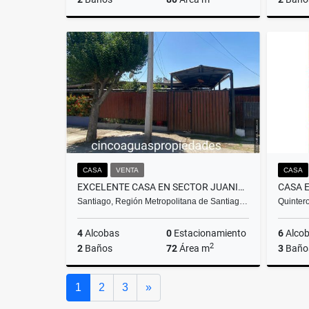
Venta
$140.000.000
CASA
VENTA
CASA
EXCELENTE CASA EN SECTOR JUANITA AGUIRRE EN CONCHALÍ
Santiago, Región Metropolitana de Santiag…
Quintero
4
Alcobas
0
Estacionamiento
6
Alco
2
2
Baños
72
Área m
3
Baño
Venta
Siguiente
1
2
3
»
$125.000.000