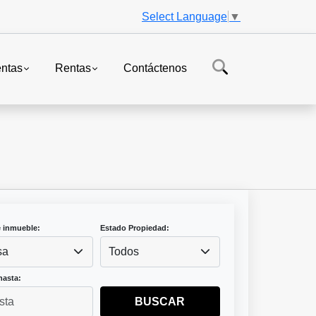
Select Language
▼
ntas
Rentas
Contáctenos
e inmueble:
Estado Propiedad:
sa
Todos
hasta:
BUSCAR