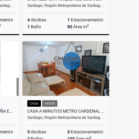
Santiag…
Santiago, Región Metropolitana de Santiag…
miento
4
Alcobas
1
Estacionamiento
2
2
1
Baño
80
Área m
Venta
Venta
.000.000
$140.000.000
CASA
VENTA
PARCELA CON CASA TIPO CABAÑA EN FORESTA DE ZAPALLAR
CASA A MINUTOS METRO CARDENAL CARO
Santiago, Región Metropolitana de Santiag…
miento
5
Alcobas
0
Estacionamiento
2
2
Baños
100
Área m