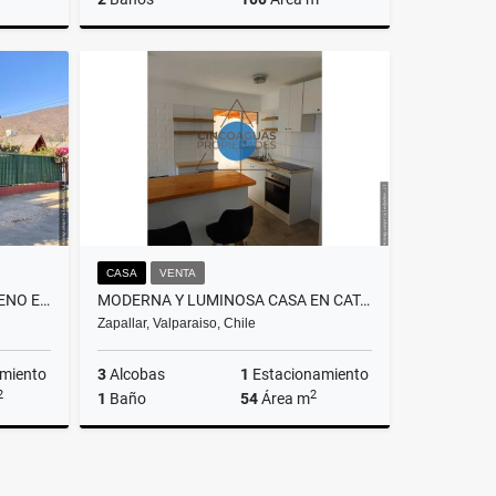
Venta
Venta
.000.000
$125.000.000
CASA
VENTA
3 VIVIENDAS EN UN SÓLO TERRENO EN LA LIGUA
MODERNA Y LUMINOSA CASA EN CATAPILCO
Zapallar, Valparaiso, Chile
miento
3
Alcobas
1
Estacionamiento
2
2
1
Baño
54
Área m
Venta
Venta
.000.000
$105.000.000