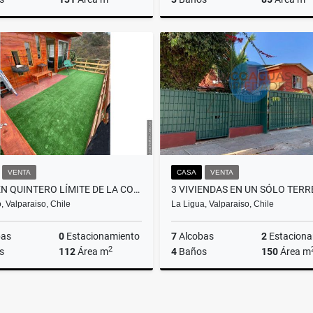
Venta
$135.000.000
$130
VENTA
CASA
VENTA
CASA EN QUINTERO LÍMITE DE LA COMUNA CONCÓN
, Valparaiso, Chile
La Ligua, Valparaiso, Chile
bas
0
Estacionamiento
7
Alcobas
2
Estaciona
2
s
112
Área m
4
Baños
150
Área m
Venta
$120.000.000
$105