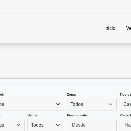
Inicio
Ve
ad:
Zona:
Tipo d
os
Todos
Ca
:
Baños:
Precio desde:
Precio 
os
Todos