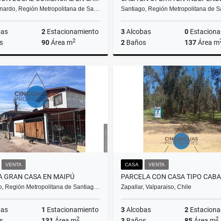
nardo, Región Metropolitana de Sa…
Santiago, Región Metropolitana de 
bas
2
Estacionamiento
3
Alcobas
0
Estaciona
2
s
90
Área m
2
Baños
137
Área m
Venta
$150.000.000
$150
VENTA
CASA
VENTA
A GRAN CASA EN MAIPÚ
o, Región Metropolitana de Santiag…
Zapallar, Valparaiso, Chile
bas
1
Estacionamiento
3
Alcobas
2
Estaciona
2
2
s
131
Área m
3
Baños
85
Área m