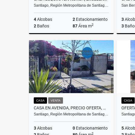
Santiago, Región Metropolitana de Santiag…
San Ber
4
Alcobas
2
Estacionamiento
3
Alco
2
2
Baños
87
Área m
3
Baño
Venta
$270.000.000
CASA
VENTA
CASA
CASA EN AVENIDA, PRECIO OFERTA, OPORTUNIDAD ÚNICA EN RENCA
OFERT
Santiago, Región Metropolitana de Santiag…
Santiag
3
Alcobas
0
Estacionamiento
5
Alco
2
2
Baños
80
Área m
2
Baño