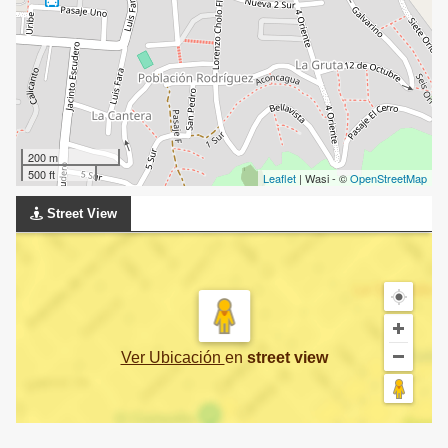
200 m
500 ft
Leaflet
| Wasi - ©
OpenStreetMap
Street View
Ver Ubicación
en
street view