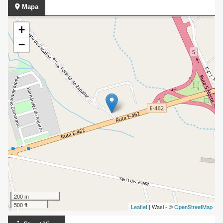
Mapa
+
−
200 m
500 ft
Leaflet
| Wasi - ©
OpenStreetMap