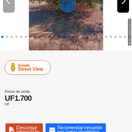
Google
Street View
Precio de venta
UF1.700
UF
Descargar
Recomendar inmueble
información
por correo electrónico