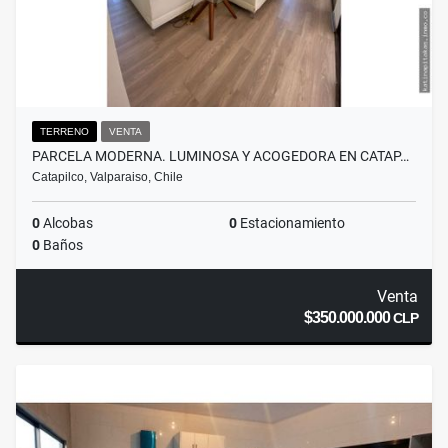
TERRENO
VENTA
PARCELA MODERNA. LUMINOSA Y ACOGEDORA EN CATAP…
Catapilco, Valparaiso, Chile
0
Alcobas
0
Estacionamiento
0
Baños
Venta
$350.000.000
CLP