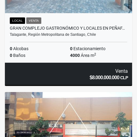
LOCAL
VENTA
GRAN COMPLEJO GASTRONÓMICO Y LOCALES EN PEÑAF…
Talagante, Región Metropolitana de Santiago, Chile
0
Alcobas
0
Estacionamiento
2
0
Baños
4000
Área m
Venta
$8.000.000.000
CLP