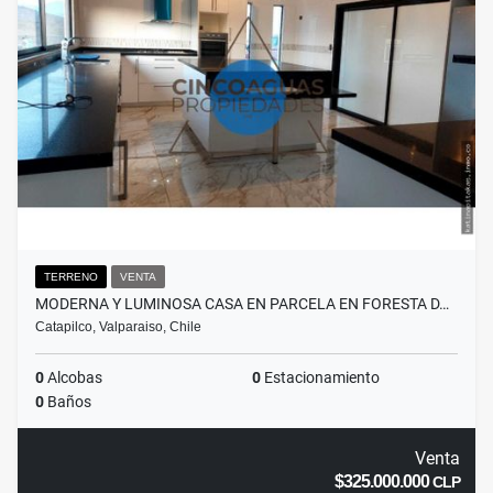
TERRENO
VENTA
MODERNA Y LUMINOSA CASA EN PARCELA EN FORESTA D…
Catapilco, Valparaiso, Chile
0
Alcobas
0
Estacionamiento
0
Baños
Venta
$325.000.000
CLP