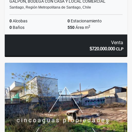
GALPÓN, BODEGA CON CASA Y LOCAL COMERCIAL
Santiago, Región Metropolitana de Santiago, Chile
0
Alcobas
0
Estacionamiento
2
0
Baños
550
Área m
Venta
$720.000.000
CLP