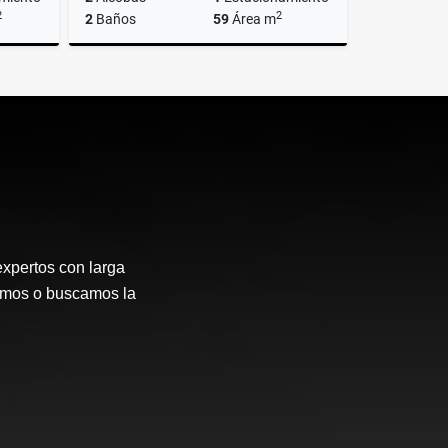
2
2
2
Baños
59
Área m
Renta
Venta
$110.000.000
expertos con larga
emos o buscamos la