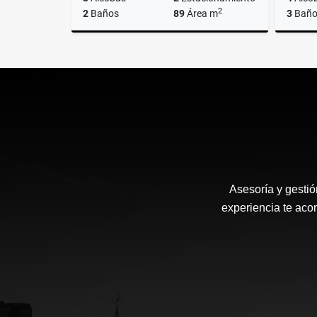
2
2
Baños
89
Área m
3
Baño
Venta
$90.000.000
Asesoría y gestió
experiencia te ac