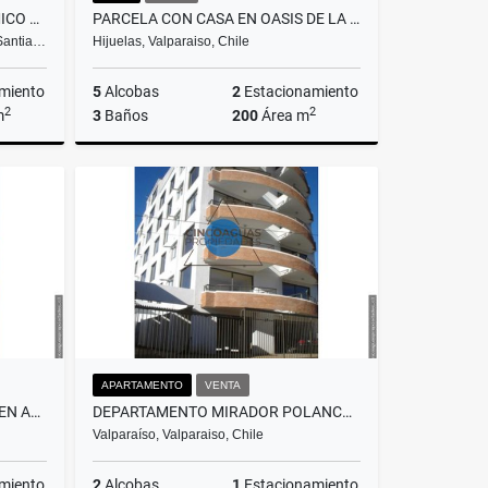
GRAN COMPLEJO GASTRONÓMICO Y LOCALES EN PEÑAFLOR
PARCELA CON CASA EN OASIS DE LA CAMPANA
 Santia…
Hijuelas, Valparaiso, Chile
miento
5
Alcobas
2
Estacionamiento
2
2
m
3
Baños
200
Área m
Venta
Renta
$1.200.000
APARTAMENTO
VENTA
GRAN CASA EN SEGUNDO PISO EN ARRIENDO CARTAGENA CENTRAL
DEPARTAMENTO MIRADOR POLANCO VALPARAÍSO
Valparaíso, Valparaiso, Chile
miento
2
Alcobas
1
Estacionamiento