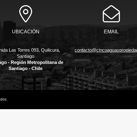
UBICACIÓN
EMAIL
ida Las Torres 093, Quilicura,
contacto@cincoaguaspropieda
Santiago
ago - Región Metropolitana de
Santiago - Chile
ados.