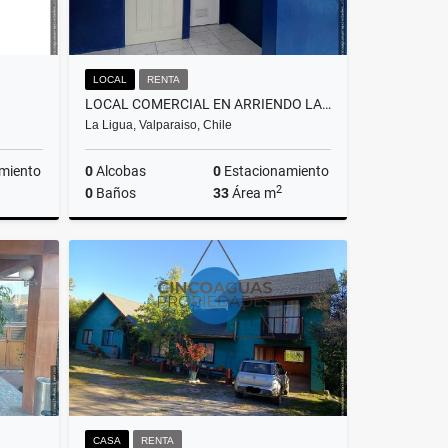
LOCAL
RENTA
LOCAL COMERCIAL EN ARRIENDO LA LIGUA
La Ligua, Valparaiso, Chile
miento
0
Alcobas
0
Estacionamiento
2
0
Baños
33
Área m
Renta
Renta
$450.000
CASA
RENTA