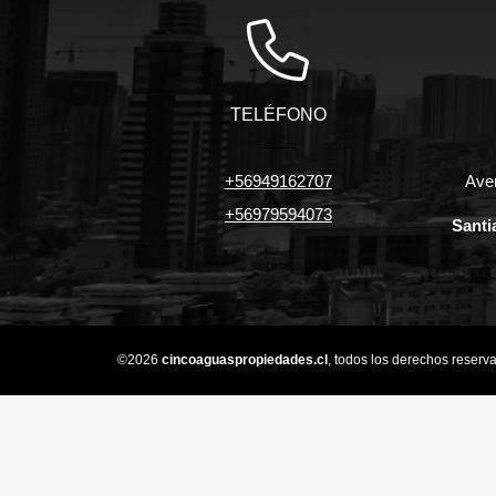
TELÉFONO
+56949162707
Aven
+56979594073
Santi
©2026
cincoaguaspropiedades.cl
, todos los derechos reserv