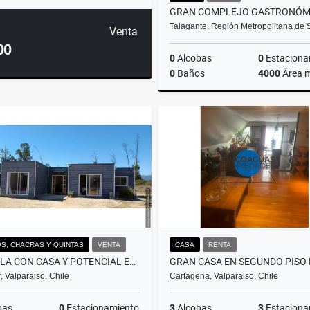
Talagante, Región Metropolitana de
Venta
00
0
Alcobas
0
Estaciona
0
Baños
4000
Área 
$8.000.000.000
S, CHACRAS Y QUINTAS
VENTA
CASA
RENTA
PARCELA CON CASA Y POTENCIAL EN FORESTA DE ZAPALLAR
, Valparaiso, Chile
Cartagena, Valparaiso, Chile
bas
0
Estacionamiento
3
Alcobas
3
Estaciona