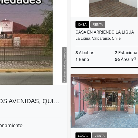
CASA
RENTA
CASA EN ARRIENDO LA LIGUA
La Ligua, Valparaiso, Chile
3
Alcobas
2
Estaciona
2
1
Baño
56
Área m
$420.000
OS AVENIDAS, QUI…
onamiento
LOCAL
VENTA