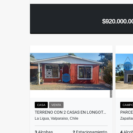
$920.000.0
CASA
VENTA
CAMPO
TERRENO CON 2 CASAS EN LONGOTOMA
La Ligua, Valparaiso, Chile
Zapallar
3
Alcobas
2
Estacionamiento
4
Alco